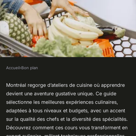
Accueil
›
Bon plan
BON PLAN
Devenez un expert culinaire :
Montréal regorge d’ateliers de cuisine où apprendre
devient une aventure gustative unique. Ce guide
top ateliers de cuisine à
sélectionne les meilleures expériences culinaires,
montréal
adaptées à tous niveaux et budgets, avec un accent
sur la qualité des chefs et la diversité des spécialités.
Lyana
•
1 août 2025
•
8 min de lecture
Découvrez comment ces cours vous transforment en