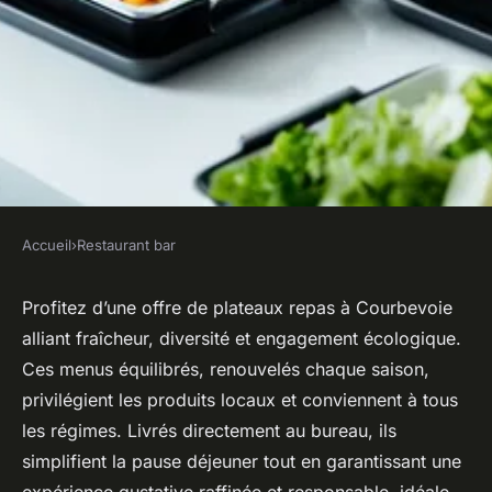
Accueil
›
Restaurant bar
RESTAURANT BAR
Plateaux repas à courbevoie :
Profitez d’une offre de plateaux repas à Courbevoie
alliant fraîcheur, diversité et engagement écologique.
variété et qualité au bureau
Ces menus équilibrés, renouvelés chaque saison,
privilégient les produits locaux et conviennent à tous
Lyana
•
2 octobre 2025
•
5 min de lecture
les régimes. Livrés directement au bureau, ils
simplifient la pause déjeuner tout en garantissant une