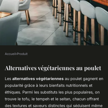
Accueil
›
Produit
PRODUIT
Alternatives végétariennes au poulet
Le poulet sucré salé
végétarien : est-ce possible ?
Les
alternatives végétariennes
au poulet gagnent en
popularité grâce à leurs bienfaits nutritionnels et
Lyana
•
2 janvier 2025
•
5 min de lecture
éthiques. Parmi les substituts les plus populaires, on
trouve le tofu, le tempeh et le seitan, chacun offrant
des textures et saveurs distinctes qui séduisent même