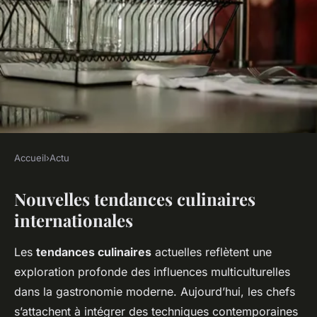
Accueil
›
Actu
ACTU
Nouvelles tendances culinaires
Découverte des nouvelles
internationales
tendances en cuisine
internationale
Les
tendances culinaires
actuelles reflètent une
exploration profonde des influences multiculturelles
Lyana
•
2 janvier 2025
•
6 min de lecture
dans la gastronomie moderne. Aujourd’hui, les chefs
s’attachent à intégrer des techniques contemporaines